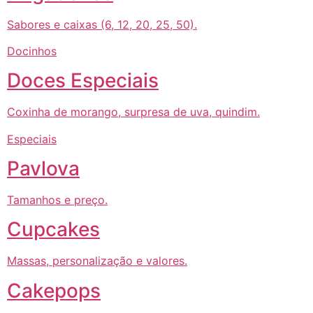
Sabores e caixas (6, 12, 20, 25, 50).
Docinhos
Doces Especiais
Coxinha de morango, surpresa de uva, quindim.
Especiais
Pavlova
Tamanhos e preço.
Cupcakes
Massas, personalização e valores.
Cakepops