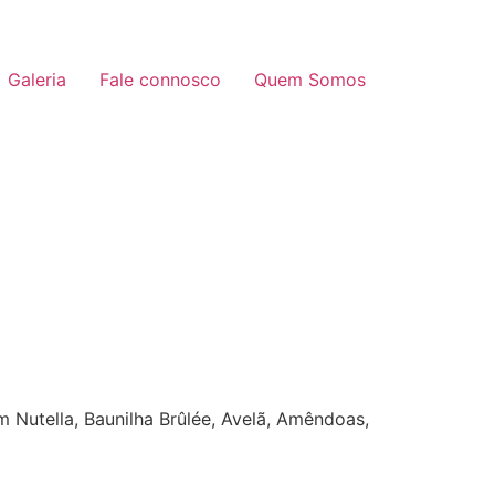
Galeria
Fale connosco
Quem Somos
 Nutella, Baunilha Brûlée, Avelã, Amêndoas,