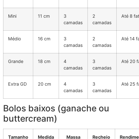
Mini
11 cm
3
2
Até 8 fa
camadas
camadas
Médio
16 cm
3
2
Até 14 f
camadas
camadas
Grande
18 cm
4
3
Até 20 f
camadas
camadas
Extra GD
20 cm
4
3
Até 25 f
camadas
camadas
Bolos baixos (ganache ou
buttercream)
Tamanho
Medida
Massa
Recheio
Rendime