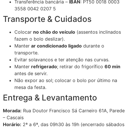
Transferência bancária –
IBAN
: PT50 0018 0003
3558 0042 0207 5
Transporte & Cuidados
Colocar
no chão do veículo
(assentos inclinados
fazem o bolo deslizar).
Manter
ar condicionado ligado
durante o
transporte.
Evitar solavancos e ter atenção nas curvas.
Manter
refrigerado
; retirar do frigorífico
60 min
antes de servir.
Não expor ao sol; colocar o bolo por último na
mesa da festa.
Entrega & Levantamento
Morada:
Rua Doutor Francisco Sá Carneiro 61A, Parede
– Cascais
Horário:
2ª a 6ª, das 09h30 às 19h (encerrado sábados